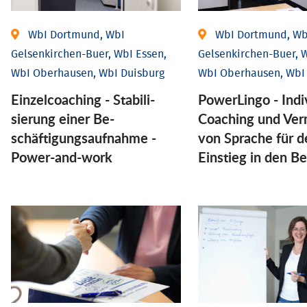
WbI Dortmund, WbI
WbI Dortmund, Wb
Gelsenkirchen-Buer, WbI Essen,
Gelsenkirchen-Buer, W
WbI Oberhausen, WbI Duisburg
WbI Oberhausen, WbI
Einzel­coaching - Stabili­
PowerLingo - Indi
sierung einer Be­
Coaching und Ver
schäftigungs­aufnahme -
von Sprache für d
Power-and-work
Einstieg in den Be