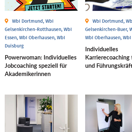
WbI Dortmund, WbI
WbI Dortmund, Wb
Gelsenkirchen-Rotthausen, WbI
Gelsenkirchen-Buer, W
Essen, WbI Oberhausen, WbI
WbI Oberhausen, WbI
Duisburg
Individu­elles
Powerwoman: Individu­elles
Karrierecoaching 
Job­coaching speziell für
und Führungs­kräf
Aka­demiker­innen