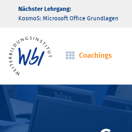
Nächster Lehrgang:
KosmoS: Microsoft Office Grund­lagen
Coachings
Navigation
überspringen