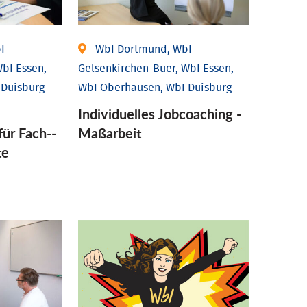
I
WbI Dortmund, WbI
bI Essen,
Gelsenkirchen-Buer, WbI Essen,
 Duisburg
WbI Oberhausen, WbI Duisburg
Individu­elles Job­coaching -
für Fach-­
Maßarbeit
te