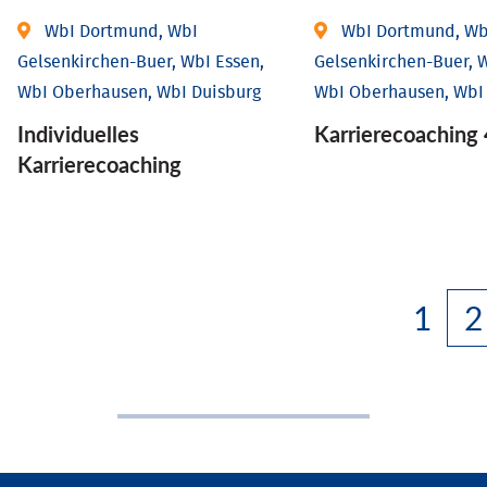
WbI Dortmund, WbI
WbI Dortmund, Wb
Gelsenkirchen-Buer, WbI Essen,
Gelsenkirchen-Buer, W
WbI Oberhausen, WbI Duisburg
WbI Oberhausen, WbI
Individu­elles
Karriere­coaching 
Karrierecoaching
1
2