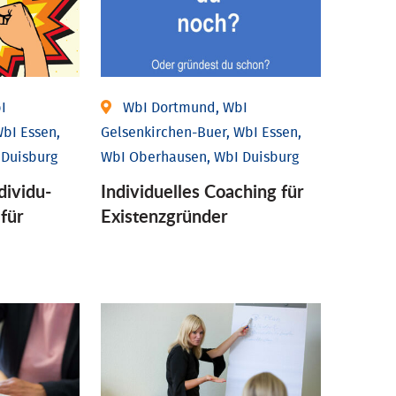
I
WbI Dortmund, WbI
bI Essen,
Gelsenkirchen-Buer, WbI Essen,
 Duisburg
WbI Oberhausen, WbI Duisburg
ividu­
Individu­elles Coaching für
 für
Existenz­gründer