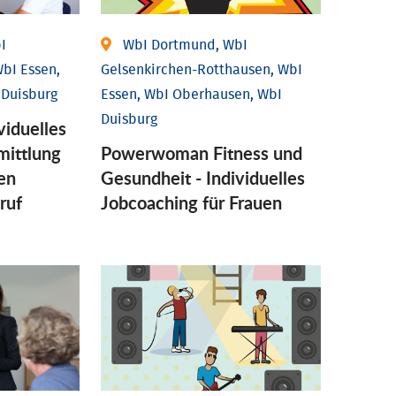
I
WbI Dortmund, WbI
bI Essen,
Gelsenkirchen-Rotthausen, WbI
 Duisburg
Essen, WbI Oberhausen, WbI
Duisburg
viduelles
mittlung
Powerwoman Fitness und
en
Gesund­heit - Individu­elles
ruf
Job­coaching für Frauen