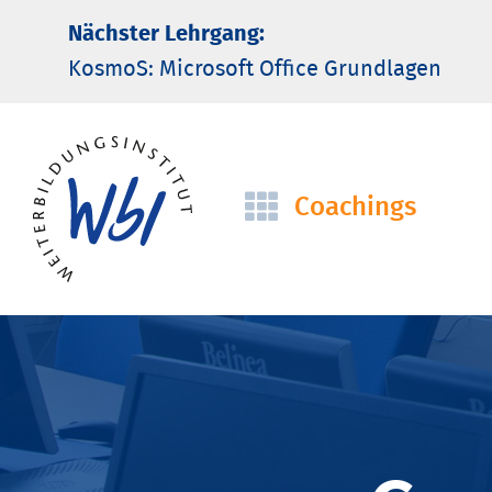
Nächster Lehrgang:
KosmoS: Microsoft Office Grund­lagen
Coachings
Navigation
überspringen