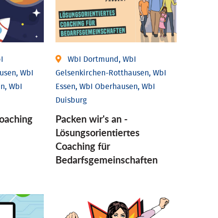
I
WbI Dortmund, WbI
usen, WbI
Gelsenkirchen-Rotthausen, WbI
n, WbI
Essen, WbI Oberhausen, WbI
Duisburg
coaching
Packen wir's an -
Lösungsorientiertes
Coaching für
Bedarfsgemeinschaften