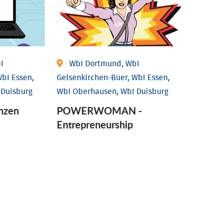
I
WbI Dortmund, WbI
bI Essen,
Gelsenkirchen-Buer, WbI Essen,
 Duisburg
WbI Oberhausen, WbI Duisburg
nzen
POWERWOMAN -
Entrepreneurship