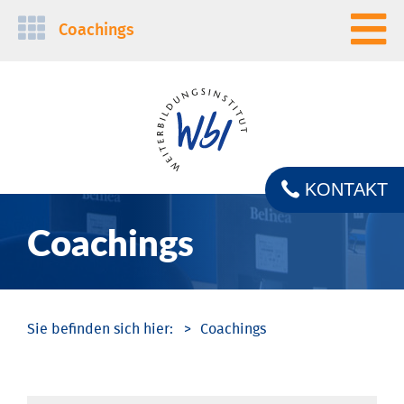
Navigation
Coachings
überspringen
KONTAKT
Coachings
Coachings