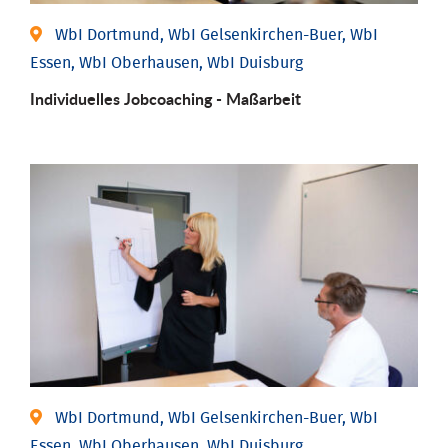
WbI Dortmund, WbI Gelsenkirchen-Buer, WbI
Essen, WbI Oberhausen, WbI Duisburg
Individu­elles Job­coaching - Maßarbeit
WbI Dortmund, WbI Gelsenkirchen-Buer, WbI
Essen, WbI Oberhausen, WbI Duisburg