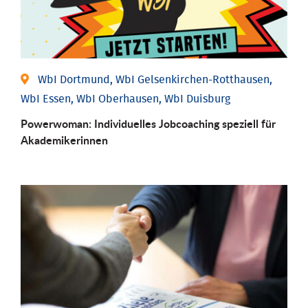
WbI Dortmund, WbI Gelsenkirchen-Rotthausen,
WbI Essen, WbI Oberhausen, WbI Duisburg
Powerwoman: Individu­elles Job­coaching speziell für
Aka­demiker­innen