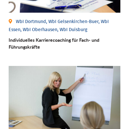
WbI Dortmund, WbI Gelsenkirchen-Buer, WbI
Essen, WbI Oberhausen, WbI Duisburg
Individu­elles Karrierecoaching für Fach-­ und
Führungs­kräfte