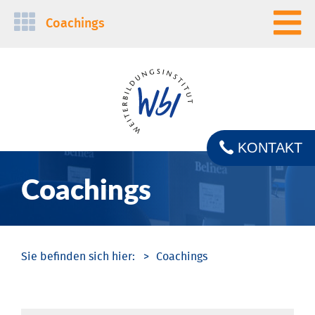
Navigation
Coachings
überspringen
KONTAKT
Coachings
Coachings