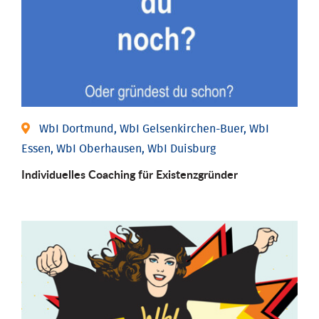
WbI Dortmund, WbI Gelsenkirchen-Buer, WbI
Essen, WbI Oberhausen, WbI Duisburg
Individu­elles Coaching für Existenz­gründer