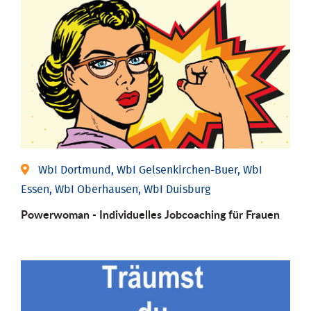
WbI Dortmund, WbI Gelsenkirchen-Buer, WbI
Essen, WbI Oberhausen, WbI Duisburg
Powerwoman - Individu­elles Job­coaching für Frauen