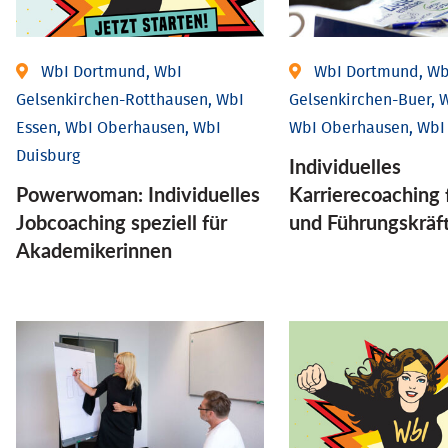
WbI Dortmund, WbI
WbI Dortmund, Wb
Gelsenkirchen-Rotthausen, WbI
Gelsenkirchen-Buer, W
Essen, WbI Oberhausen, WbI
WbI Oberhausen, WbI
Duisburg
Individu­elles
Powerwoman: Individu­elles
Karrierecoaching 
Job­coaching speziell für
und Führungs­kräf
Aka­demiker­innen