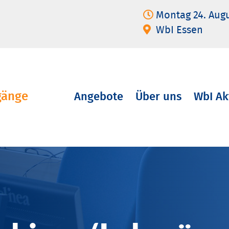
Montag 24. Aug
WbI Essen
gänge
Angebote
Über uns
WbI Ak
Navigation
überspringen