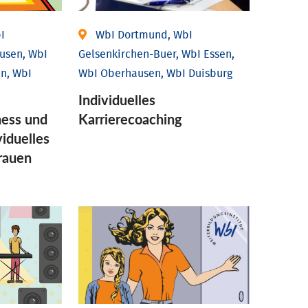
I
WbI Dortmund, WbI
usen, WbI
Gelsenkirchen-Buer, WbI Essen,
n, WbI
WbI Oberhausen, WbI Duisburg
Individu­elles
ess und
Karrierecoaching
idu­elles
Frauen