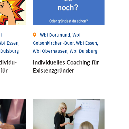
I
WbI Dortmund, WbI
bI Essen,
Gelsenkirchen-Buer, WbI Essen,
 Duisburg
WbI Oberhausen, WbI Duisburg
ividu­
Individu­elles Coaching für
 für
Existenz­gründer