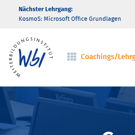
Nächster Lehrgang:
KosmoS: Microsoft Office Grund­lagen
Coachings/­Lehr
Navigation
überspringen