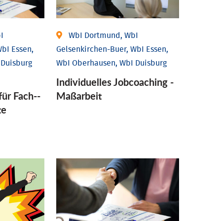
I
WbI Dortmund, WbI
bI Essen,
Gelsenkirchen-Buer, WbI Essen,
 Duisburg
WbI Oberhausen, WbI Duisburg
Individu­elles Job­coaching -
für Fach-­
Maßarbeit
te