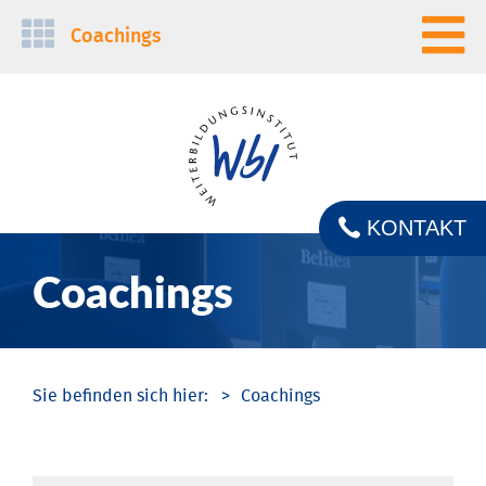
Navigation
Coachings
überspringen
KONTAKT
Coachings
Coachings