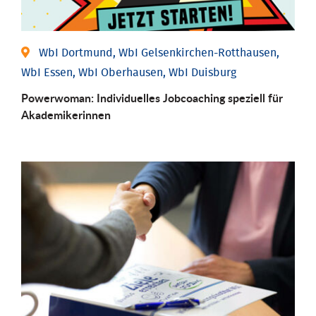
WbI Dortmund, WbI Gelsenkirchen-Rotthausen,
WbI Essen, WbI Oberhausen, WbI Duisburg
Powerwoman: Individu­elles Job­coaching speziell für
Aka­demiker­innen