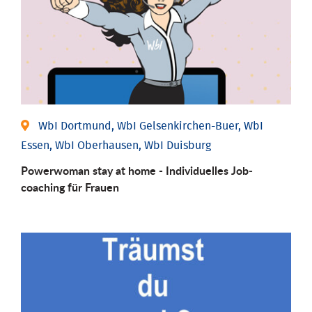
WbI Dortmund, WbI Gelsenkirchen-Buer, WbI
Essen, WbI Oberhausen, WbI Duisburg
Powerwoman stay at home - Individu­elles Job­
coaching für Frauen