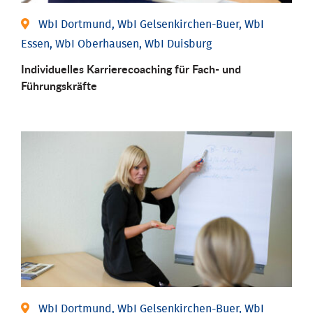
WbI Dortmund, WbI Gelsenkirchen-Buer, WbI
Essen, WbI Oberhausen, WbI Duisburg
Individu­elles Karrierecoaching für Fach-­ und
Führungs­kräfte
WbI Dortmund, WbI Gelsenkirchen-Buer, WbI