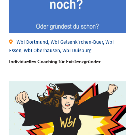
WbI Dortmund, WbI Gelsenkirchen-Buer, WbI
Essen, WbI Oberhausen, WbI Duisburg
Individu­elles Coaching für Existenz­gründer