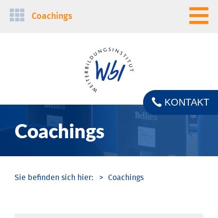
Navigation
Coachings
überspringen
KONTAKT
Coachings
Coachings