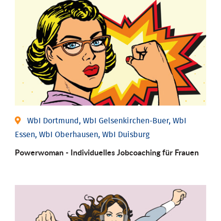
WbI Dortmund, WbI Gelsenkirchen-Buer, WbI
Essen, WbI Oberhausen, WbI Duisburg
Powerwoman - Individu­elles Job­coaching für Frauen