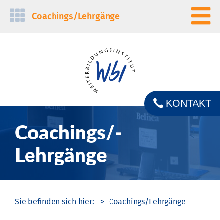
Navigation
Coachings/­Lehrgänge
überspringen
KONTAKT
Coachings/­
Lehrgänge
Coachings/­Lehrgänge