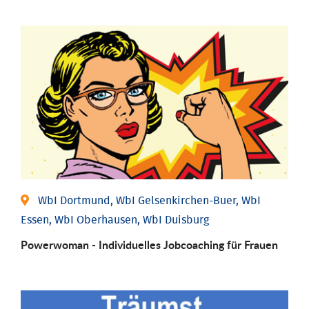
WbI Dortmund, WbI Gelsenkirchen-Buer, WbI
Essen, WbI Oberhausen, WbI Duisburg
Powerwoman - Individu­elles Job­coaching für Frauen