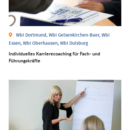
WbI Dortmund, WbI Gelsenkirchen-Buer, WbI
Essen, WbI Oberhausen, WbI Duisburg
Individu­elles Karrierecoaching für Fach-­ und
Führungs­kräfte