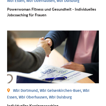
WbI Essen, WbI Oberhausen, WbI Duisburg
Powerwoman Fitness und Gesund­heit - Individu­elles
Job­coaching für Frauen
WbI Dortmund, WbI Gelsenkirchen-Buer, WbI
Essen, WbI Oberhausen, WbI Duisburg
Individu­elles Karrierecoaching