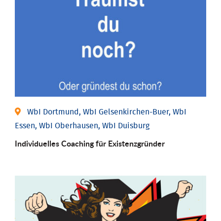
WbI Dortmund, WbI Gelsenkirchen-Buer, WbI
Essen, WbI Oberhausen, WbI Duisburg
Individu­elles Coaching für Existenz­gründer