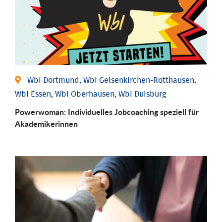
WbI Dortmund, WbI Gelsenkirchen-Rotthausen,
WbI Essen, WbI Oberhausen, WbI Duisburg
Powerwoman: Individu­elles Job­coaching speziell für
Aka­demiker­innen