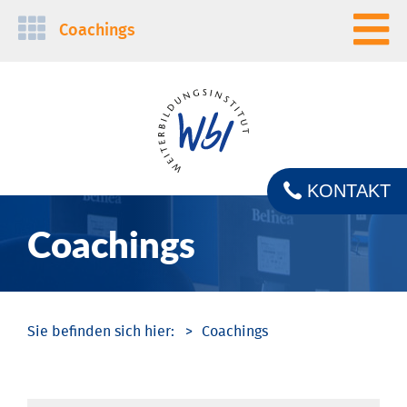
Navigation
Coachings
überspringen
KONTAKT
Coachings
Coachings