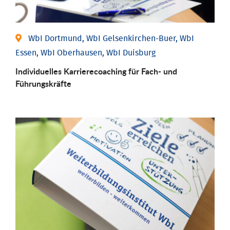
WbI Dortmund, WbI Gelsenkirchen-Buer, WbI
Essen, WbI Oberhausen, WbI Duisburg
Individu­elles Karrierecoaching für Fach-­ und
Führungs­kräfte