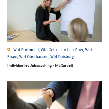
WbI Dortmund, WbI Gelsenkirchen-Buer, WbI
Essen, WbI Oberhausen, WbI Duisburg
Individu­elles Job­coaching - Maßarbeit