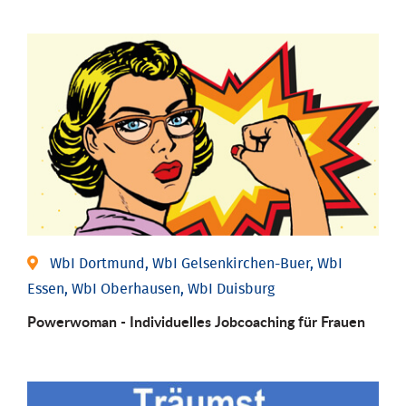
WbI Dortmund, WbI Gelsenkirchen-Buer, WbI
Essen, WbI Oberhausen, WbI Duisburg
Powerwoman - Individu­elles Job­coaching für Frauen