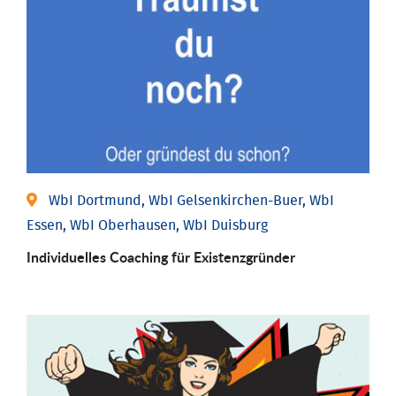
WbI Dortmund, WbI Gelsenkirchen-Buer, WbI
Essen, WbI Oberhausen, WbI Duisburg
Individu­elles Coaching für Existenz­gründer