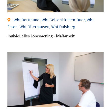
WbI Dortmund, WbI Gelsenkirchen-Buer, WbI
Essen, WbI Oberhausen, WbI Duisburg
Individu­elles Job­coaching - Maßarbeit