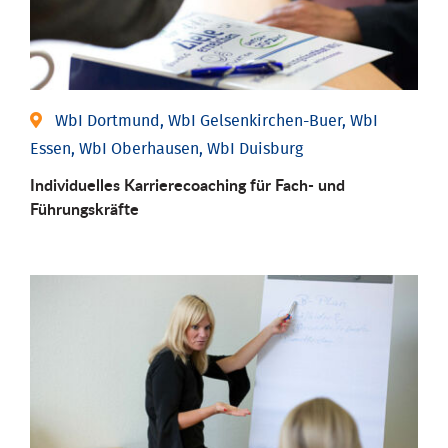
WbI Dortmund, WbI Gelsenkirchen-Buer, WbI
Essen, WbI Oberhausen, WbI Duisburg
Individu­elles Karrierecoaching für Fach-­ und
Führungs­kräfte