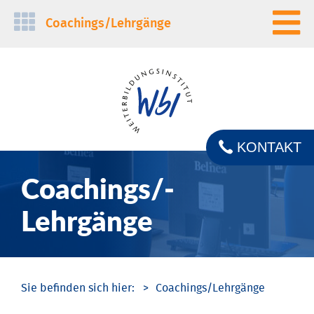
Navigation
Coachings/­Lehrgänge
überspringen
KONTAKT
Coachings/­
Lehrgänge
Coachings/­Lehrgänge