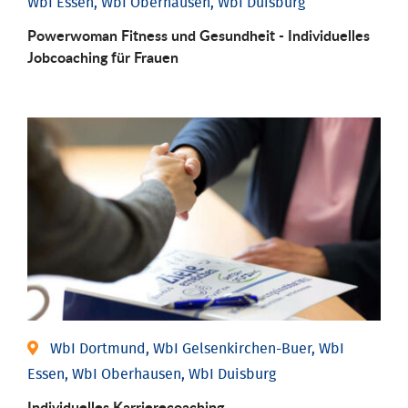
WbI Essen, WbI Oberhausen, WbI Duisburg
Powerwoman Fitness und Gesund­heit - Individu­elles
Job­coaching für Frauen
WbI Dortmund, WbI Gelsenkirchen-Buer, WbI
Essen, WbI Oberhausen, WbI Duisburg
Individu­elles Karrierecoaching