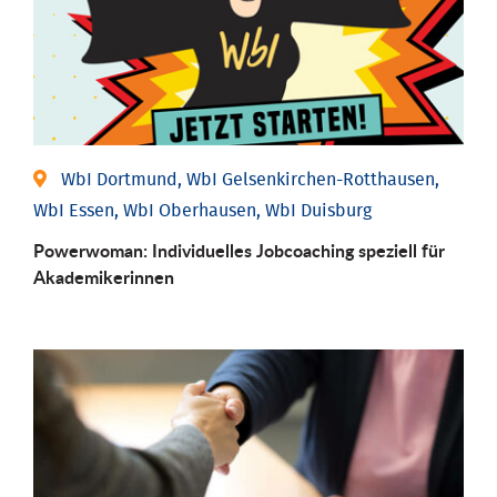
WbI Dortmund, WbI Gelsenkirchen-Rotthausen,
WbI Essen, WbI Oberhausen, WbI Duisburg
Powerwoman: Individu­elles Job­coaching speziell für
Aka­demiker­innen