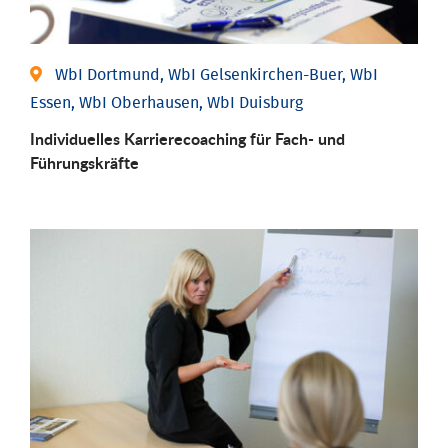
WbI Dortmund, WbI Gelsenkirchen-Buer, WbI
Essen, WbI Oberhausen, WbI Duisburg
Individu­elles Karrierecoaching für Fach-­ und
Führungs­kräfte