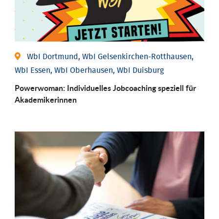
WbI Dortmund, WbI Gelsenkirchen-Rotthausen,
WbI Essen, WbI Oberhausen, WbI Duisburg
Powerwoman: Individu­elles Job­coaching speziell für
Aka­demiker­innen