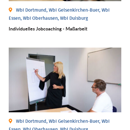
WbI Dortmund, WbI Gelsenkirchen-Buer, WbI
Essen, WbI Oberhausen, WbI Duisburg
Individu­elles Job­coaching - Maßarbeit
WbI Dortmund, WbI Gelsenkirchen-Buer, WbI
Essen, WbI Oberhausen, WbI Duisburg