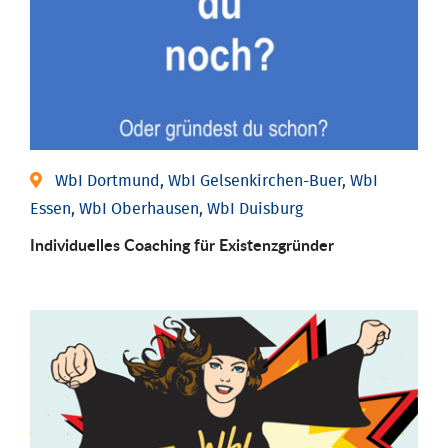
WbI Dortmund, WbI Gelsenkirchen-Buer, WbI
Essen, WbI Oberhausen, WbI Duisburg
Individu­elles Coaching für Existenz­gründer