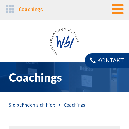
Navigation
Coachings
überspringen
KONTAKT
Coachings
Coachings