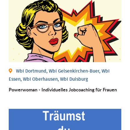
WbI Dortmund, WbI Gelsenkirchen-Buer, WbI
Essen, WbI Oberhausen, WbI Duisburg
Powerwoman - Individu­elles Job­coaching für Frauen