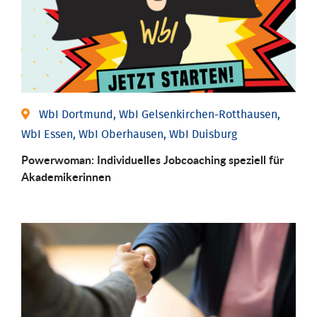
WbI Dortmund, WbI Gelsenkirchen-Rotthausen,
WbI Essen, WbI Oberhausen, WbI Duisburg
Powerwoman: Individu­elles Job­coaching speziell für
Aka­demiker­innen