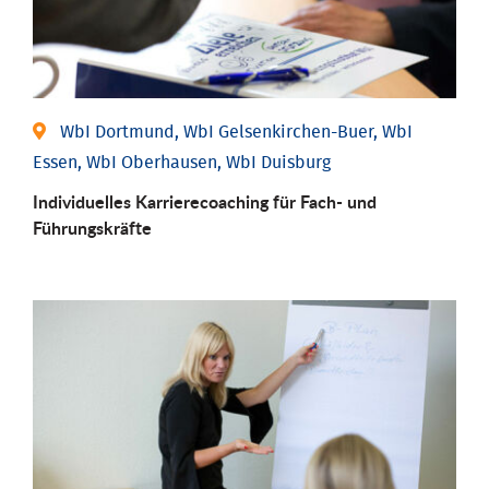
WbI Dortmund, WbI Gelsenkirchen-Buer, WbI
Essen, WbI Oberhausen, WbI Duisburg
Individu­elles Karrierecoaching für Fach-­ und
Führungs­kräfte