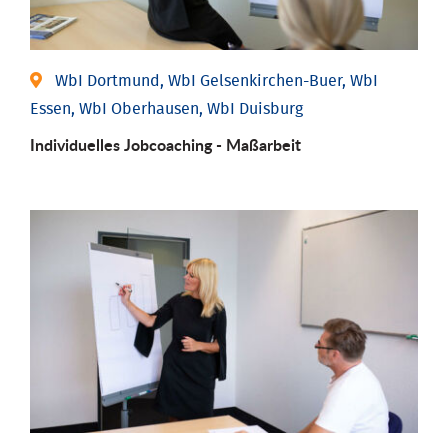
WbI Dortmund, WbI Gelsenkirchen-Buer, WbI
Essen, WbI Oberhausen, WbI Duisburg
Individu­elles Job­coaching - Maßarbeit