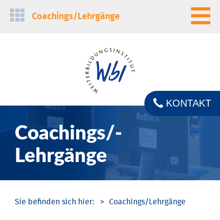
Navigation
Coachings/­Lehrgänge
überspringen
KONTAKT
Coachings/­
Lehrgänge
Coachings/­Lehrgänge