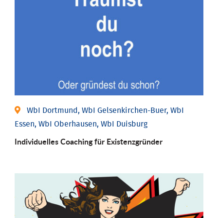
WbI Dortmund, WbI Gelsenkirchen-Buer, WbI
Essen, WbI Oberhausen, WbI Duisburg
Individu­elles Coaching für Existenz­gründer