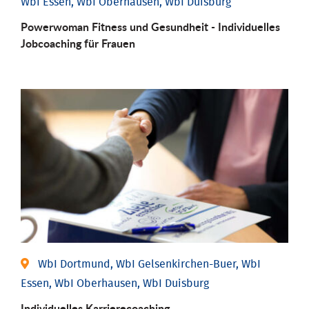
WbI Essen, WbI Oberhausen, WbI Duisburg
Powerwoman Fitness und Gesund­heit - Individu­elles
Job­coaching für Frauen
WbI Dortmund, WbI Gelsenkirchen-Buer, WbI
Essen, WbI Oberhausen, WbI Duisburg
Individu­elles Karrierecoaching