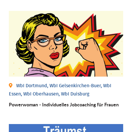
WbI Dortmund, WbI Gelsenkirchen-Buer, WbI
Essen, WbI Oberhausen, WbI Duisburg
Powerwoman - Individu­elles Job­coaching für Frauen