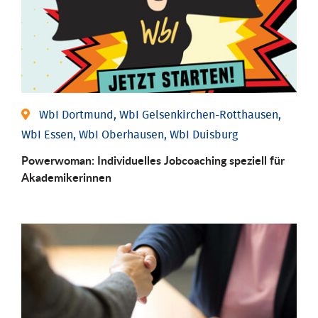
WbI Dortmund, WbI Gelsenkirchen-Rotthausen,
WbI Essen, WbI Oberhausen, WbI Duisburg
Powerwoman: Individu­elles Job­coaching speziell für
Aka­demiker­innen