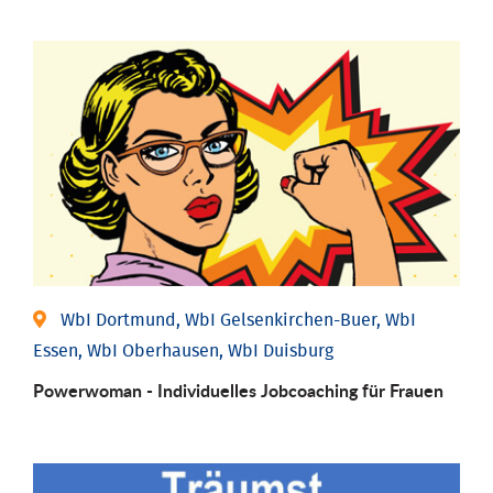
WbI Dortmund, WbI Gelsenkirchen-Buer, WbI
Essen, WbI Oberhausen, WbI Duisburg
Powerwoman - Individu­elles Job­coaching für Frauen