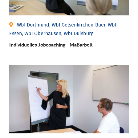
WbI Dortmund, WbI Gelsenkirchen-Buer, WbI
Essen, WbI Oberhausen, WbI Duisburg
Individu­elles Job­coaching - Maßarbeit