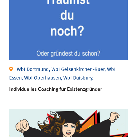
WbI Dortmund, WbI Gelsenkirchen-Buer, WbI
Essen, WbI Oberhausen, WbI Duisburg
Individu­elles Coaching für Existenz­gründer