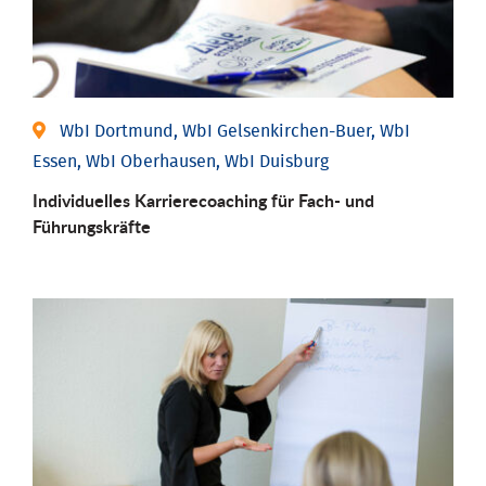
WbI Dortmund, WbI Gelsenkirchen-Buer, WbI
Essen, WbI Oberhausen, WbI Duisburg
Individu­elles Karrierecoaching für Fach-­ und
Führungs­kräfte