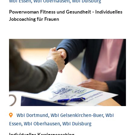
WbI Essen, WbI Oberhausen, WbI Duisburg
Powerwoman Fitness und Gesund­heit - Individu­elles
Job­coaching für Frauen
WbI Dortmund, WbI Gelsenkirchen-Buer, WbI
Essen, WbI Oberhausen, WbI Duisburg
Individu­elles Karrierecoaching