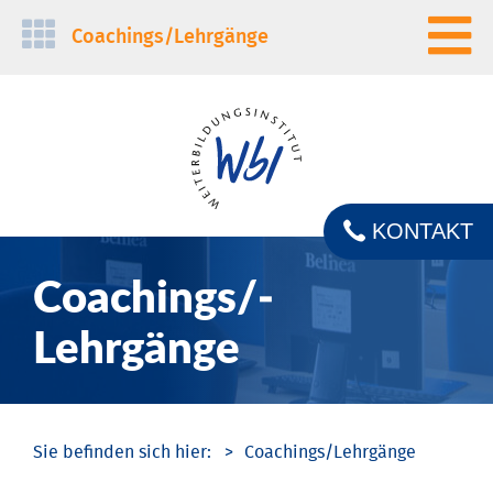
Navigation
Coachings/­Lehrgänge
überspringen
KONTAKT
Coachings/­
Lehrgänge
Coachings/­Lehrgänge