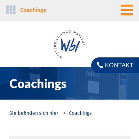
Navigation
Coachings
überspringen
KONTAKT
Coachings
Coachings