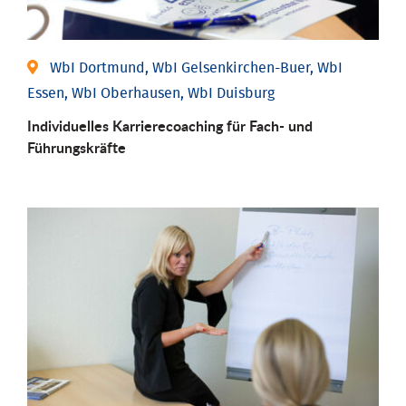
WbI Dortmund, WbI Gelsenkirchen-Buer, WbI
Essen, WbI Oberhausen, WbI Duisburg
Individu­elles Karrierecoaching für Fach-­ und
Führungs­kräfte