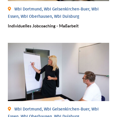
WbI Dortmund, WbI Gelsenkirchen-Buer, WbI
Essen, WbI Oberhausen, WbI Duisburg
Individu­elles Job­coaching - Maßarbeit
WbI Dortmund, WbI Gelsenkirchen-Buer, WbI
Essen, WbI Oberhausen, WbI Duisburg