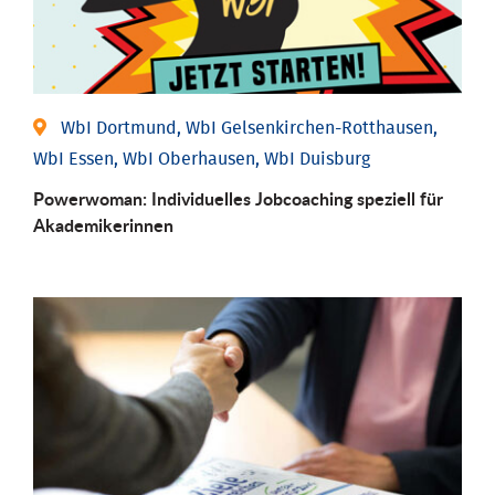
WbI Dortmund, WbI Gelsenkirchen-Rotthausen,
WbI Essen, WbI Oberhausen, WbI Duisburg
Powerwoman: Individu­elles Job­coaching speziell für
Aka­demiker­innen