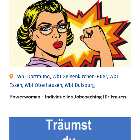
WbI Dortmund, WbI Gelsenkirchen-Buer, WbI
Essen, WbI Oberhausen, WbI Duisburg
Powerwoman - Individu­elles Job­coaching für Frauen