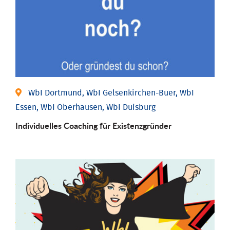
WbI Dortmund, WbI Gelsenkirchen-Buer, WbI
Essen, WbI Oberhausen, WbI Duisburg
Individu­elles Coaching für Existenz­gründer