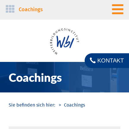
Navigation
Coachings
überspringen
KONTAKT
Coachings
Coachings