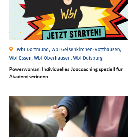
WbI Dortmund, WbI Gelsenkirchen-Rotthausen,
WbI Essen, WbI Oberhausen, WbI Duisburg
Powerwoman: Individu­elles Job­coaching speziell für
Aka­demiker­innen