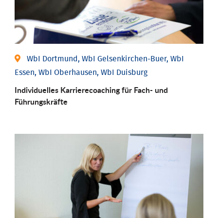
WbI Dortmund, WbI Gelsenkirchen-Buer, WbI
Essen, WbI Oberhausen, WbI Duisburg
Individu­elles Karrierecoaching für Fach-­ und
Führungs­kräfte