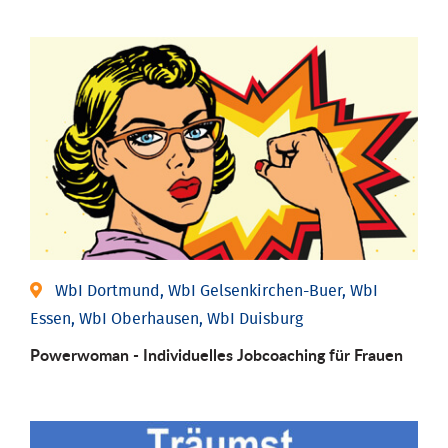
WbI Dortmund, WbI Gelsenkirchen-Buer, WbI
Essen, WbI Oberhausen, WbI Duisburg
Powerwoman - Individu­elles Job­coaching für Frauen