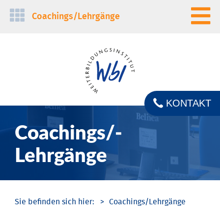
Navigation
Coachings/­Lehrgänge
überspringen
KONTAKT
Coachings/­
Lehrgänge
Coachings/­Lehrgänge