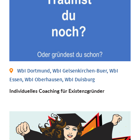
WbI Dortmund, WbI Gelsenkirchen-Buer, WbI
Essen, WbI Oberhausen, WbI Duisburg
Individu­elles Coaching für Existenz­gründer