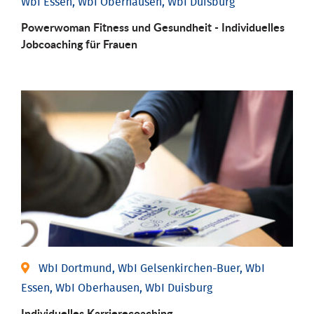
WbI Essen, WbI Oberhausen, WbI Duisburg
Powerwoman Fitness und Gesund­heit - Individu­elles
Job­coaching für Frauen
WbI Dortmund, WbI Gelsenkirchen-Buer, WbI
Essen, WbI Oberhausen, WbI Duisburg
Individu­elles Karrierecoaching