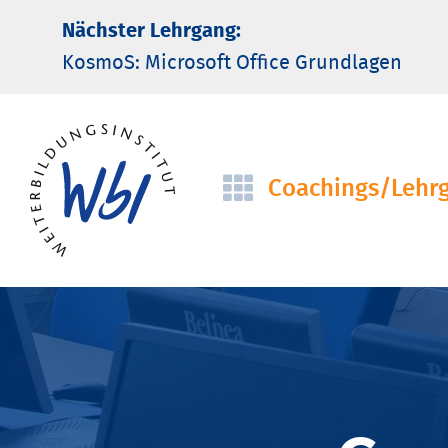
Nächster Lehrgang:
KosmoS: Microsoft Office Grund­lagen
Coachings/­Lehr
Navigation
überspringen