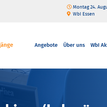
Montag 24. Aug
WbI Essen
gänge
Angebote
Über uns
WbI Ak
Navigation
überspringen