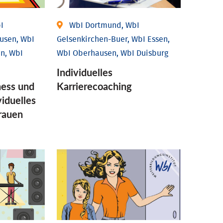
I
WbI Dortmund, WbI
usen, WbI
Gelsenkirchen-Buer, WbI Essen,
n, WbI
WbI Oberhausen, WbI Duisburg
Individu­elles
ess und
Karrierecoaching
idu­elles
Frauen