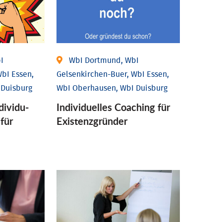
I
WbI Dortmund, WbI
bI Essen,
Gelsenkirchen-Buer, WbI Essen,
 Duisburg
WbI Oberhausen, WbI Duisburg
ividu­
Individu­elles Coaching für
 für
Existenz­gründer