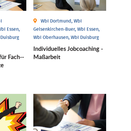
I
WbI Dortmund, WbI
bI Essen,
Gelsenkirchen-Buer, WbI Essen,
 Duisburg
WbI Oberhausen, WbI Duisburg
Individu­elles Job­coaching -
für Fach-­
Maßarbeit
te