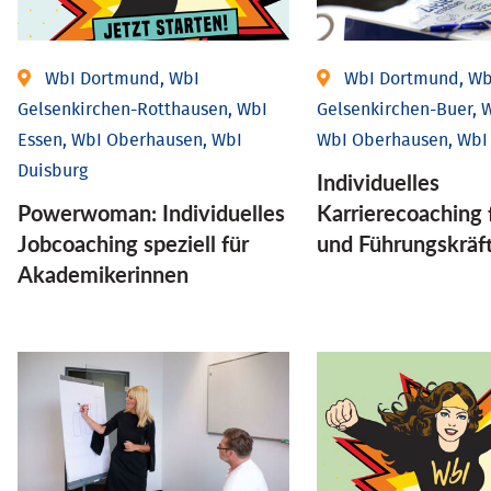
WbI Dortmund, WbI
WbI Dortmund, Wb
Gelsenkirchen-Rotthausen, WbI
Gelsenkirchen-Buer, W
Essen, WbI Oberhausen, WbI
WbI Oberhausen, WbI
Duisburg
Individu­elles
Powerwoman: Individu­elles
Karrierecoaching 
Job­coaching speziell für
und Führungs­kräf
Aka­demiker­innen