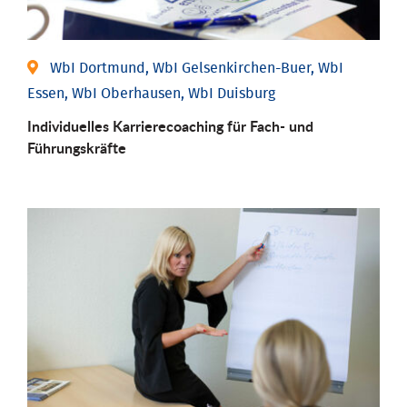
WbI Dortmund, WbI Gelsenkirchen-Buer, WbI
Essen, WbI Oberhausen, WbI Duisburg
Individu­elles Karrierecoaching für Fach-­ und
Führungs­kräfte