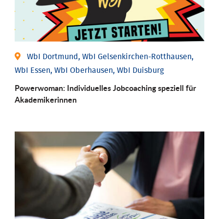
WbI Dortmund, WbI Gelsenkirchen-Rotthausen,
WbI Essen, WbI Oberhausen, WbI Duisburg
Powerwoman: Individu­elles Job­coaching speziell für
Aka­demiker­innen