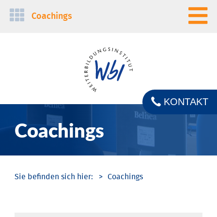
Navigation
Coachings
überspringen
KONTAKT
Coachings
Coachings