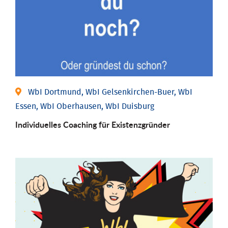
WbI Dortmund, WbI Gelsenkirchen-Buer, WbI
Essen, WbI Oberhausen, WbI Duisburg
Individu­elles Coaching für Existenz­gründer