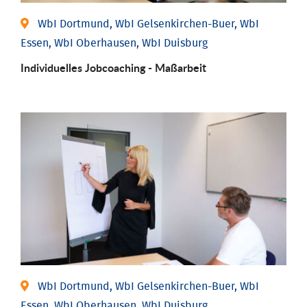
WbI Dortmund, WbI Gelsenkirchen-Buer, WbI
Essen, WbI Oberhausen, WbI Duisburg
Individu­elles Job­coaching - Maßarbeit
WbI Dortmund, WbI Gelsenkirchen-Buer, WbI
Essen, WbI Oberhausen, WbI Duisburg