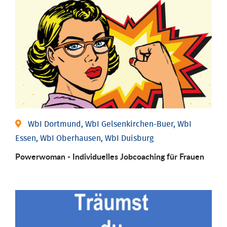
WbI Dortmund, WbI Gelsenkirchen-Buer, WbI
Essen, WbI Oberhausen, WbI Duisburg
Powerwoman - Individu­elles Job­coaching für Frauen