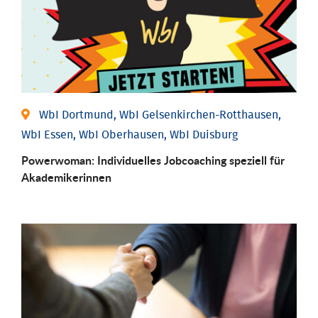
WbI Dortmund, WbI Gelsenkirchen-Rotthausen,
WbI Essen, WbI Oberhausen, WbI Duisburg
Powerwoman: Individu­elles Job­coaching speziell für
Aka­demiker­innen