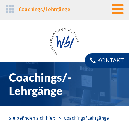
Navigation
Coachings/­Lehrgänge
überspringen
KONTAKT
Coachings/­
Lehrgänge
Coachings/­Lehrgänge