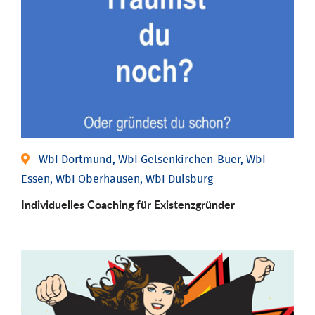
WbI Dortmund, WbI Gelsenkirchen-Buer, WbI
Essen, WbI Oberhausen, WbI Duisburg
Individu­elles Coaching für Existenz­gründer