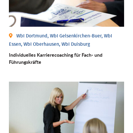
WbI Dortmund, WbI Gelsenkirchen-Buer, WbI
Essen, WbI Oberhausen, WbI Duisburg
Individu­elles Karrierecoaching für Fach-­ und
Führungs­kräfte