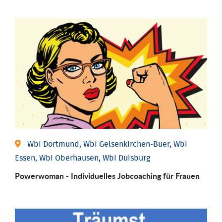
WbI Dortmund, WbI Gelsenkirchen-Buer, WbI
Essen, WbI Oberhausen, WbI Duisburg
Powerwoman - Individu­elles Job­coaching für Frauen