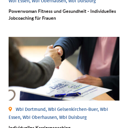
WbI Essen, WbI Oberhausen, WbI Duisburg
Powerwoman Fitness und Gesund­heit - Individu­elles
Job­coaching für Frauen
WbI Dortmund, WbI Gelsenkirchen-Buer, WbI
Essen, WbI Oberhausen, WbI Duisburg
Individu­elles Karrierecoaching