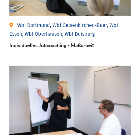
WbI Dortmund, WbI Gelsenkirchen-Buer, WbI
Essen, WbI Oberhausen, WbI Duisburg
Individu­elles Job­coaching - Maßarbeit