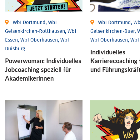
WbI Dortmund, WbI
WbI Dortmund, Wb
Gelsenkirchen-Rotthausen, WbI
Gelsenkirchen-Buer, W
Essen, WbI Oberhausen, WbI
WbI Oberhausen, WbI
Duisburg
Individu­elles
Powerwoman: Individu­elles
Karrierecoaching 
Job­coaching speziell für
und Führungs­kräf
Aka­demiker­innen