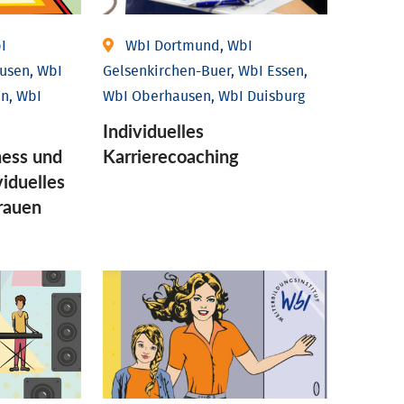
I
WbI Dortmund, WbI
usen, WbI
Gelsenkirchen-Buer, WbI Essen,
n, WbI
WbI Oberhausen, WbI Duisburg
Individu­elles
ess und
Karrierecoaching
idu­elles
Frauen