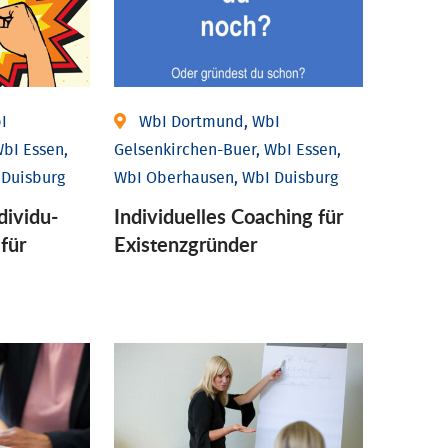
I
WbI Dortmund, WbI
bI Essen,
Gelsenkirchen-Buer, WbI Essen,
 Duisburg
WbI Oberhausen, WbI Duisburg
ividu­
Individu­elles Coaching für
 für
Existenz­gründer