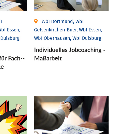
I
WbI Dortmund, WbI
bI Essen,
Gelsenkirchen-Buer, WbI Essen,
 Duisburg
WbI Oberhausen, WbI Duisburg
Individu­elles Job­coaching -
für Fach-­
Maßarbeit
te