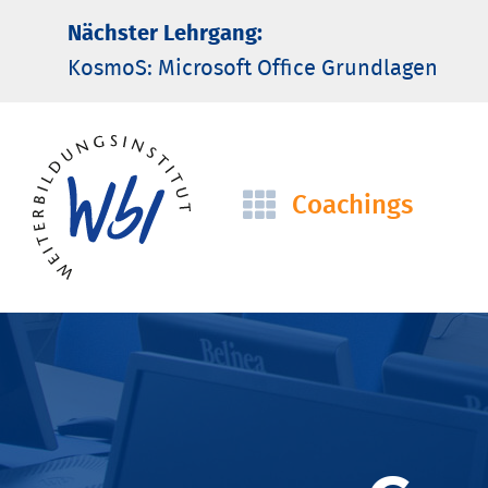
Nächster Lehrgang:
KosmoS: Microsoft Office Grund­lagen
Coachings
Navigation
überspringen