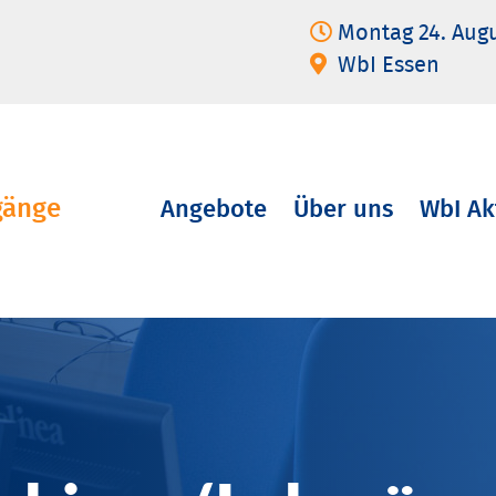
Montag 24. Aug
WbI Essen
gänge
Angebote
Über uns
WbI Ak
Navigation
überspringen