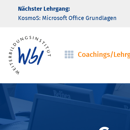
Nächster Lehrgang:
KosmoS: Microsoft Office Grund­lagen
Coachings/­Lehr
Navigation
überspringen