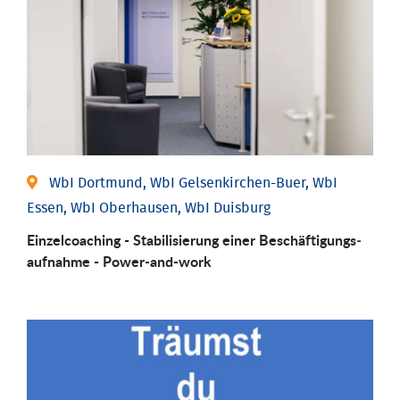
WbI Dortmund, WbI Gelsenkirchen-Buer, WbI
Essen, WbI Oberhausen, WbI Duisburg
Einzel­coaching - Stabili­sierung einer Be­schäftigungs­
aufnahme - Power-and-work