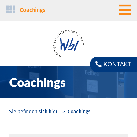
Navigation
Coachings
überspringen
KONTAKT
Coachings
Coachings