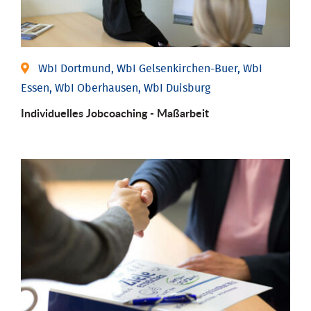
WbI Dortmund, WbI Gelsenkirchen-Buer, WbI
Essen, WbI Oberhausen, WbI Duisburg
Individu­elles Job­coaching - Maßarbeit