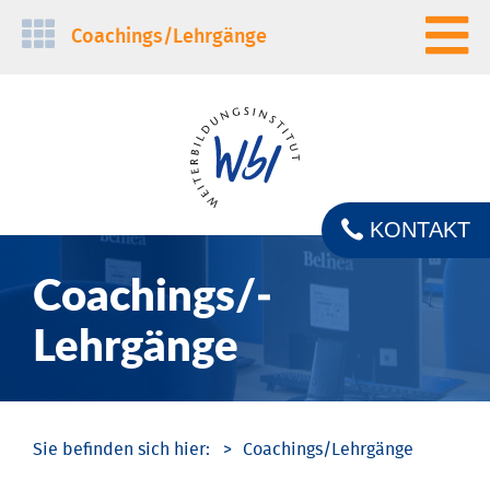
Navigation
Coachings/­Lehrgänge
überspringen
KONTAKT
Coachings/­
Lehrgänge
Coachings/­Lehrgänge