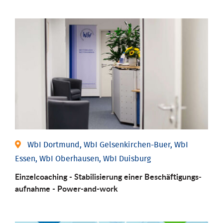
WbI Dortmund, WbI Gelsenkirchen-Buer, WbI
Essen, WbI Oberhausen, WbI Duisburg
Einzel­coaching - Stabili­sierung einer Be­schäftigungs­
aufnahme - Power-and-work