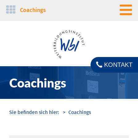
Navigation
Coachings
überspringen
KONTAKT
Coachings
Coachings