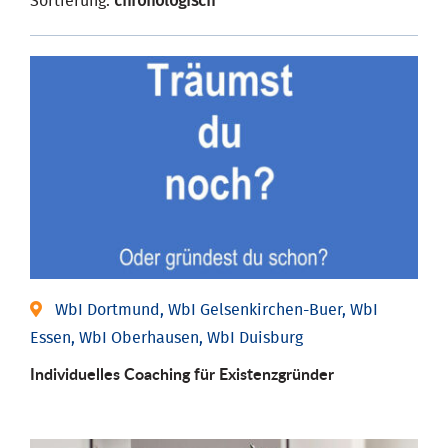
Sortierung:
chronologisch
WbI Dortmund, WbI Gelsenkirchen-Buer, WbI
Essen, WbI Oberhausen, WbI Duisburg
Individu­elles Coaching für Existenz­gründer