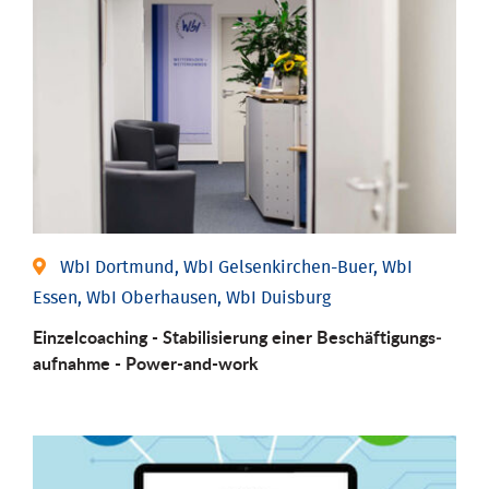
WbI Dortmund, WbI Gelsenkirchen-Buer, WbI
Essen, WbI Oberhausen, WbI Duisburg
Einzel­coaching - Stabili­sierung einer Be­schäftigungs­
aufnahme - Power-and-work