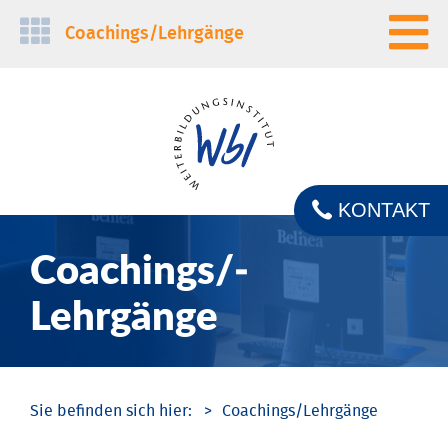
Navigation
Coachings/­Lehrgänge
überspringen
KONTAKT
Coachings/­
Lehrgänge
Coachings/­Lehrgänge