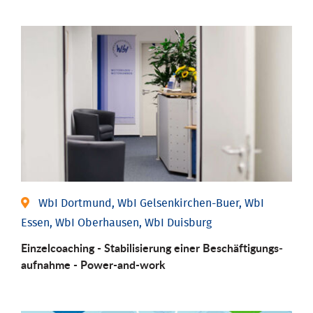
WbI Dortmund, WbI Gelsenkirchen-Buer, WbI
Essen, WbI Oberhausen, WbI Duisburg
Einzel­coaching - Stabili­sierung einer Be­schäftigungs­
aufnahme - Power-and-work