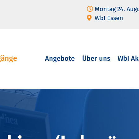
Montag 24. Aug
WbI Essen
gänge
Angebote
Über uns
WbI Ak
Navigation
überspringen