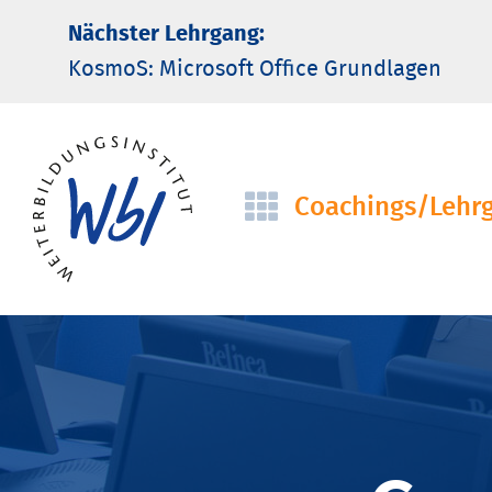
Nächster Lehrgang:
KosmoS: Microsoft Office Grund­lagen
Coachings/­Lehr
Navigation
überspringen