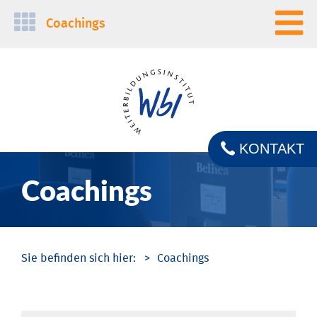
Navigation
Coachings
überspringen
KONTAKT
Coachings
Coachings