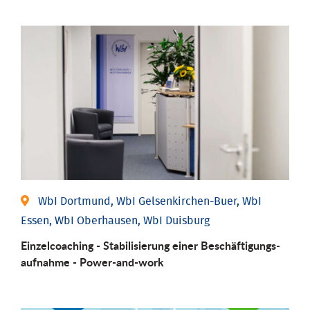
WbI Dortmund, WbI Gelsenkirchen-Buer, WbI
Essen, WbI Oberhausen, WbI Duisburg
Einzel­coaching - Stabili­sierung einer Be­schäftigungs­
aufnahme - Power-and-work