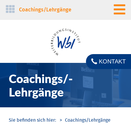
Navigation
Coachings/­Lehrgänge
überspringen
KONTAKT
Coachings/­
Lehrgänge
Coachings/­Lehrgänge