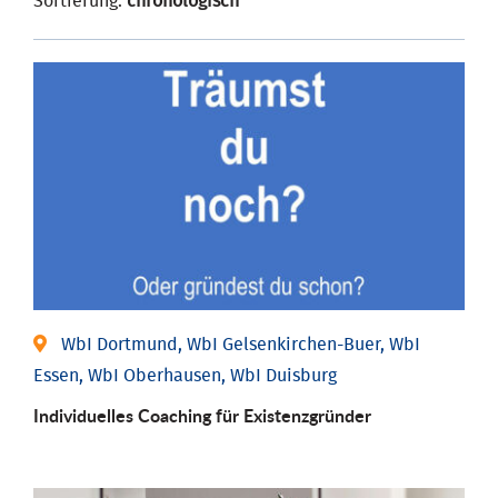
Sortierung:
chronologisch
WbI Dortmund, WbI Gelsenkirchen-Buer, WbI
Essen, WbI Oberhausen, WbI Duisburg
Individu­elles Coaching für Existenz­gründer