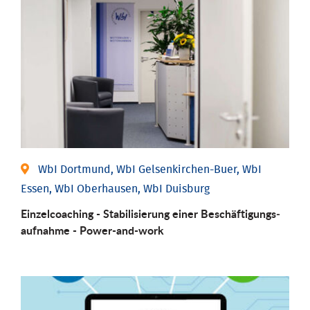
WbI Dortmund, WbI Gelsenkirchen-Buer, WbI
Essen, WbI Oberhausen, WbI Duisburg
Einzel­coaching - Stabili­sierung einer Be­schäftigungs­
aufnahme - Power-and-work