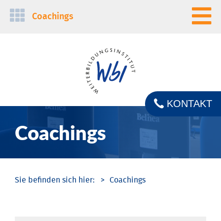
Navigation
Coachings
überspringen
KONTAKT
Coachings
Coachings