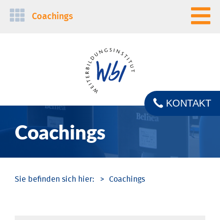
Navigation
Coachings
überspringen
KONTAKT
Coachings
Coachings