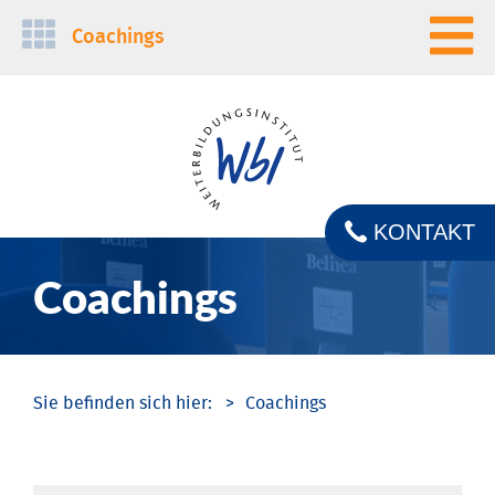
Navigation
Coachings
überspringen
KONTAKT
Coachings
Coachings