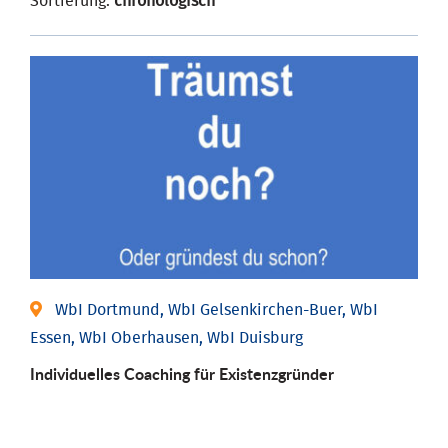
Sortierung:
chronologisch
WbI Dortmund, WbI Gelsenkirchen-Buer, WbI
Essen, WbI Oberhausen, WbI Duisburg
Individu­elles Coaching für Existenz­gründer