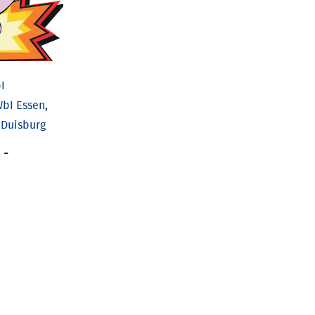
I
bI Essen,
 Duisburg
-