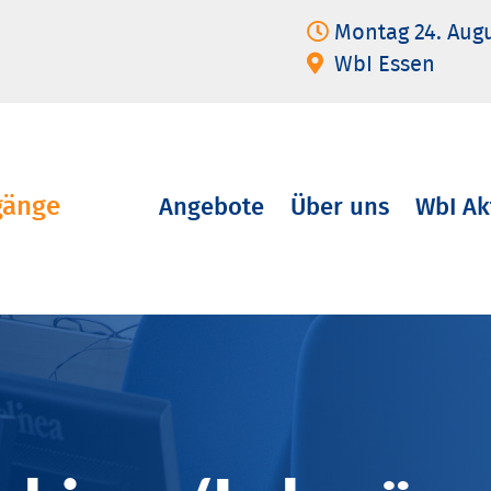
Montag 24. Aug
WbI Essen
gänge
Angebote
Über uns
WbI Ak
Navigation
überspringen