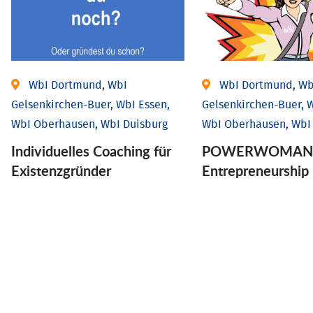
WbI Dortmund, WbI
WbI Dortmund, Wb
Gelsenkirchen-Buer, WbI Essen,
Gelsenkirchen-Buer, W
WbI Oberhausen, WbI Duisburg
WbI Oberhausen, WbI
Individu­elles Coaching für
POWERWOMAN 
Existenz­gründer
Entrepreneurship