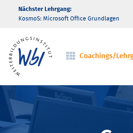
Nächster Lehrgang:
KosmoS: Microsoft Office Grund­lagen
Coachings/­Lehr
Navigation
überspringen