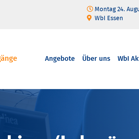
Montag 24. Aug
WbI Essen
gänge
Angebote
Über uns
WbI Ak
Navigation
überspringen