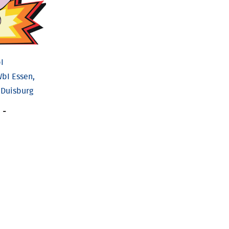
I
bI Essen,
 Duisburg
-