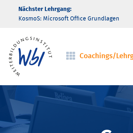
Nächster Lehrgang:
KosmoS: Microsoft Office Grund­lagen
Coachings/­Lehr
Navigation
überspringen