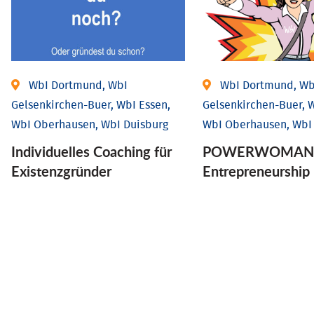
WbI Dortmund, WbI
WbI Dortmund, Wb
Gelsenkirchen-Buer, WbI Essen,
Gelsenkirchen-Buer, W
WbI Oberhausen, WbI Duisburg
WbI Oberhausen, WbI
Individu­elles Coaching für
POWERWOMAN 
Existenz­gründer
Entrepreneurship