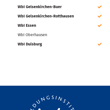
WbI Gelsenkirchen-Buer
WbI Gelsenkirchen-Rotthausen
WbI Essen
WbI Oberhausen
WbI Duisburg