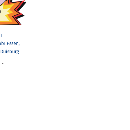
I
bI Essen,
 Duisburg
-