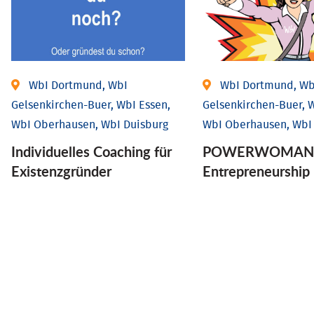
WbI Dortmund, WbI
WbI Dortmund, Wb
Gelsenkirchen-Buer, WbI Essen,
Gelsenkirchen-Buer, W
WbI Oberhausen, WbI Duisburg
WbI Oberhausen, WbI
Individu­elles Coaching für
POWERWOMAN 
Existenz­gründer
Entrepreneurship