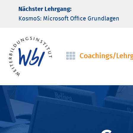
Nächster Lehrgang:
KosmoS: Microsoft Office Grund­lagen
Coachings/­Lehr
Navigation
überspringen