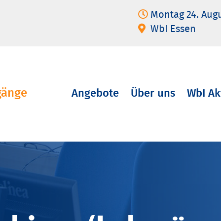
Montag 24. Aug
WbI Essen
gänge
Angebote
Über uns
WbI Ak
Navigation
überspringen