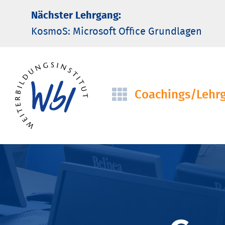
Nächster Lehrgang:
KosmoS: Microsoft Office Grund­lagen
Coachings/­Lehr
Navigation
überspringen