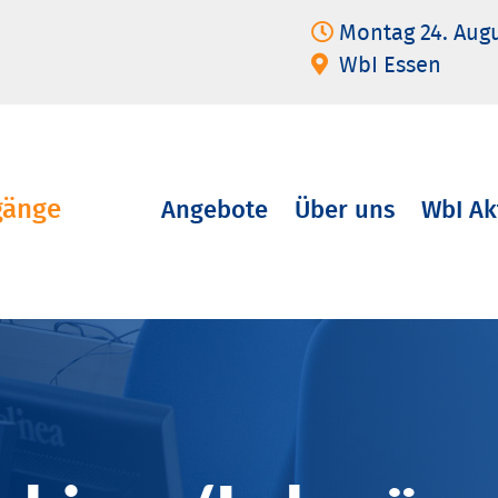
Montag 24. Aug
WbI Essen
gänge
Angebote
Über uns
WbI Ak
Navigation
überspringen