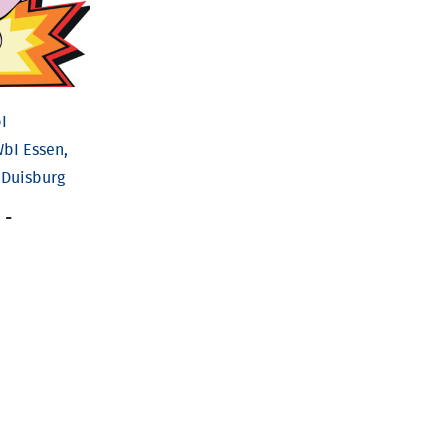
I
bI Essen,
 Duisburg
-