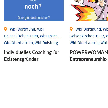
WbI Dortmund, WbI
WbI Dortmund, Wb
Gelsenkirchen-Buer, WbI Essen,
Gelsenkirchen-Buer, W
WbI Oberhausen, WbI Duisburg
WbI Oberhausen, WbI
Individu­elles Coaching für
POWERWOMAN 
Existenz­gründer
Entrepreneurship