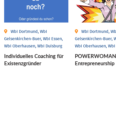
WbI Dortmund, WbI
WbI Dortmund, Wb
Gelsenkirchen-Buer, WbI Essen,
Gelsenkirchen-Buer, W
WbI Oberhausen, WbI Duisburg
WbI Oberhausen, WbI
Individu­elles Coaching für
POWERWOMAN 
Existenz­gründer
Entrepreneurship