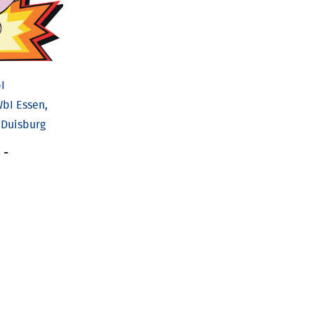
I
bI Essen,
 Duisburg
-