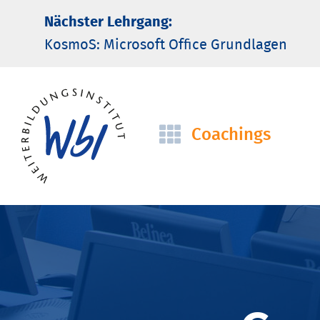
Nächster Lehrgang:
KosmoS: Microsoft Office Grund­lagen
Coachings
Navigation
überspringen