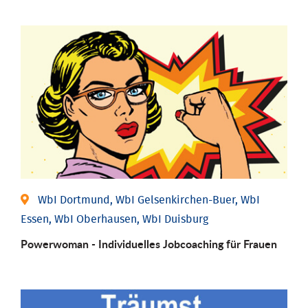
WbI Dortmund, WbI Gelsenkirchen-Buer, WbI
Essen, WbI Oberhausen, WbI Duisburg
Powerwoman - Individu­elles Job­coaching für Frauen