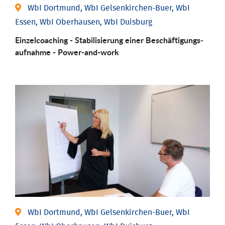
WbI Dortmund, WbI Gelsenkirchen-Buer, WbI
Essen, WbI Oberhausen, WbI Duisburg
Einzel­coaching - Stabili­sierung einer Be­schäftigungs­
aufnahme - Power-and-work
WbI Dortmund, WbI Gelsenkirchen-Buer, WbI