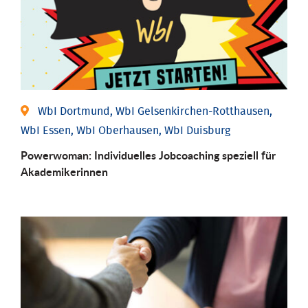
WbI Dortmund, WbI Gelsenkirchen-Rotthausen,
WbI Essen, WbI Oberhausen, WbI Duisburg
Powerwoman: Individu­elles Job­coaching speziell für
Aka­demiker­innen