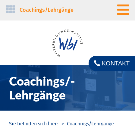
Navigation
Coachings/­Lehrgänge
überspringen
KONTAKT
Coachings/­
Lehrgänge
Coachings/­Lehrgänge