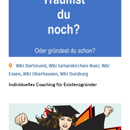
WbI Dortmund, WbI Gelsenkirchen-Buer, WbI
Essen, WbI Oberhausen, WbI Duisburg
Individu­elles Coaching für Existenz­gründer