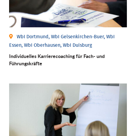
WbI Dortmund, WbI Gelsenkirchen-Buer, WbI
Essen, WbI Oberhausen, WbI Duisburg
Individu­elles Karrierecoaching für Fach-­ und
Führungs­kräfte