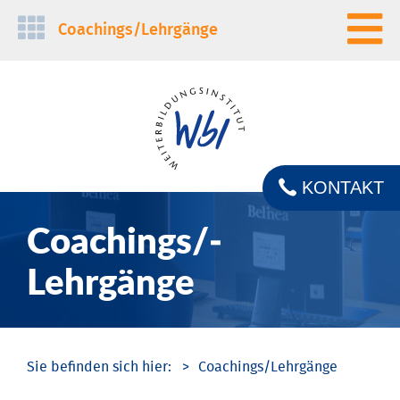
Navigation
Coachings/­Lehrgänge
überspringen
KONTAKT
Coachings/­
Lehrgänge
Coachings/­Lehrgänge