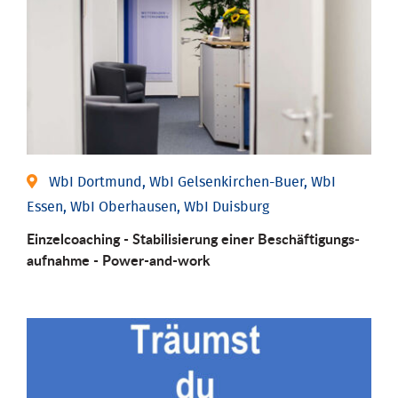
WbI Dortmund, WbI Gelsenkirchen-Buer, WbI
Essen, WbI Oberhausen, WbI Duisburg
Einzel­coaching - Stabili­sierung einer Be­schäftigungs­
aufnahme - Power-and-work