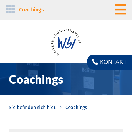
Navigation
Coachings
überspringen
KONTAKT
Coachings
Coachings