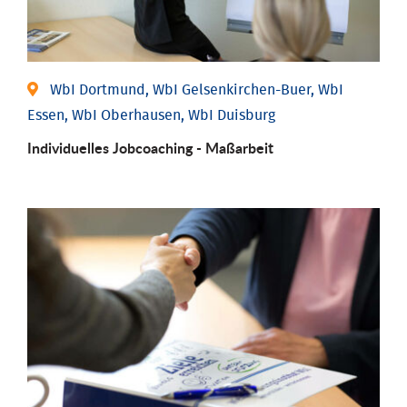
WbI Dortmund, WbI Gelsenkirchen-Buer, WbI
Essen, WbI Oberhausen, WbI Duisburg
Individu­elles Job­coaching - Maßarbeit