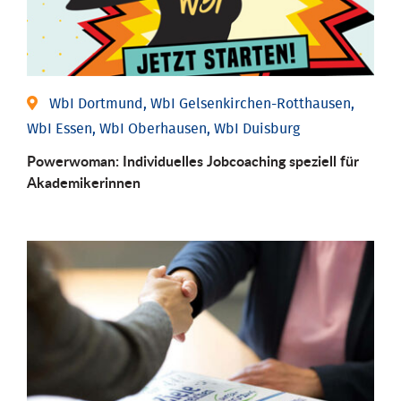
WbI Dortmund, WbI Gelsenkirchen-Rotthausen,
WbI Essen, WbI Oberhausen, WbI Duisburg
Powerwoman: Individu­elles Job­coaching speziell für
Aka­demiker­innen