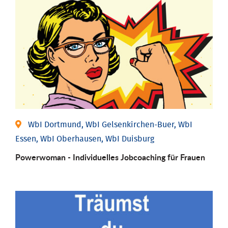
WbI Dortmund, WbI Gelsenkirchen-Buer, WbI
Essen, WbI Oberhausen, WbI Duisburg
Powerwoman - Individu­elles Job­coaching für Frauen