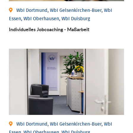
WbI Dortmund, WbI Gelsenkirchen-Buer, WbI
Essen, WbI Oberhausen, WbI Duisburg
Individu­elles Job­coaching - Maßarbeit
WbI Dortmund, WbI Gelsenkirchen-Buer, WbI
Essen, WbI Oberhausen, WbI Duisburg