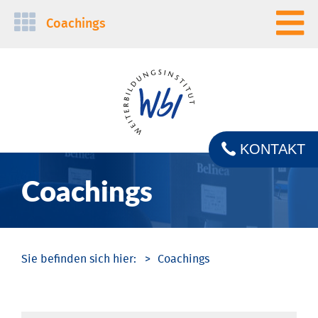
Navigation
Coachings
überspringen
KONTAKT
Coachings
Coachings