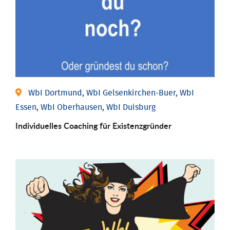
WbI Dortmund, WbI Gelsenkirchen-Buer, WbI
Essen, WbI Oberhausen, WbI Duisburg
Individu­elles Coaching für Existenz­gründer