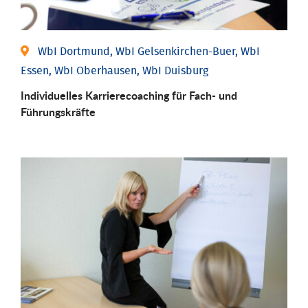
WbI Dortmund, WbI Gelsenkirchen-Buer, WbI
Essen, WbI Oberhausen, WbI Duisburg
Individu­elles Karrierecoaching für Fach-­ und
Führungs­kräfte