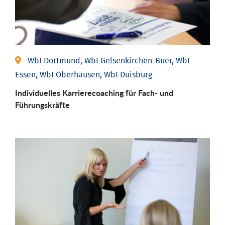
WbI Dortmund, WbI Gelsenkirchen-Buer, WbI
Essen, WbI Oberhausen, WbI Duisburg
Individu­elles Karrierecoaching für Fach-­ und
Führungs­kräfte