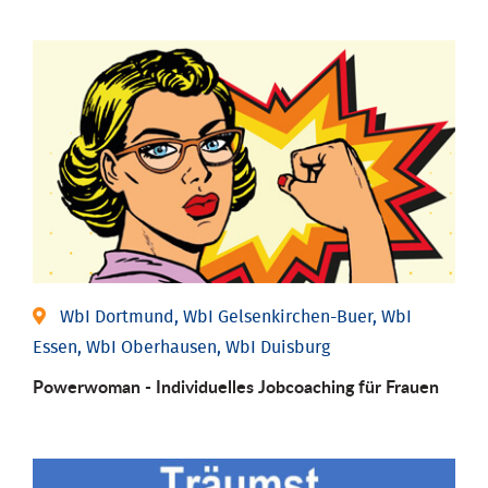
WbI Dortmund, WbI Gelsenkirchen-Buer, WbI
Essen, WbI Oberhausen, WbI Duisburg
Powerwoman - Individu­elles Job­coaching für Frauen