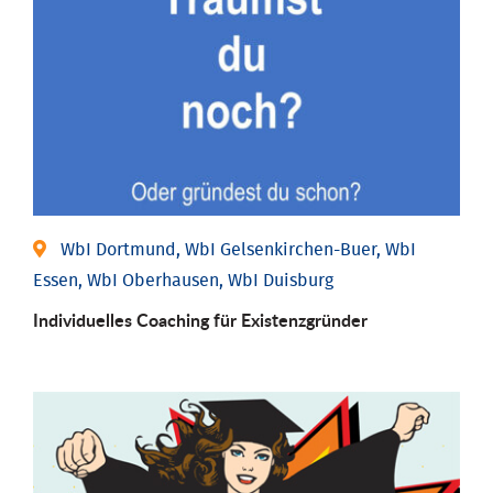
WbI Dortmund, WbI Gelsenkirchen-Buer, WbI
Essen, WbI Oberhausen, WbI Duisburg
Individu­elles Coaching für Existenz­gründer