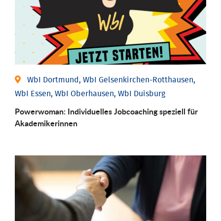
WbI Dortmund, WbI Gelsenkirchen-Rotthausen,
WbI Essen, WbI Oberhausen, WbI Duisburg
Powerwoman: Individu­elles Job­coaching speziell für
Aka­demiker­innen