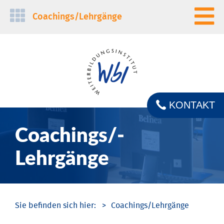
Navigation
Coachings/­Lehrgänge
überspringen
KONTAKT
Coachings/­
Lehrgänge
Coachings/­Lehrgänge