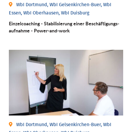
WbI Dortmund, WbI Gelsenkirchen-Buer, WbI
Essen, WbI Oberhausen, WbI Duisburg
Einzel­coaching - Stabili­sierung einer Be­schäftigungs­
aufnahme - Power-and-work
WbI Dortmund, WbI Gelsenkirchen-Buer, WbI