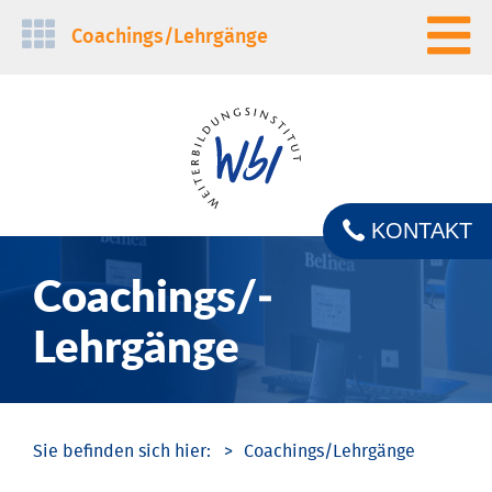
Navigation
Coachings/­Lehrgänge
überspringen
KONTAKT
Coachings/­
Lehrgänge
Coachings/­Lehrgänge