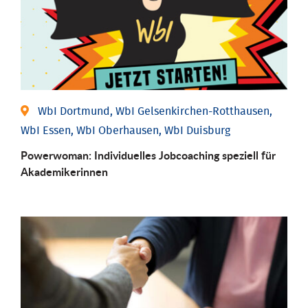
WbI Dortmund, WbI Gelsenkirchen-Rotthausen,
WbI Essen, WbI Oberhausen, WbI Duisburg
Powerwoman: Individu­elles Job­coaching speziell für
Aka­demiker­innen