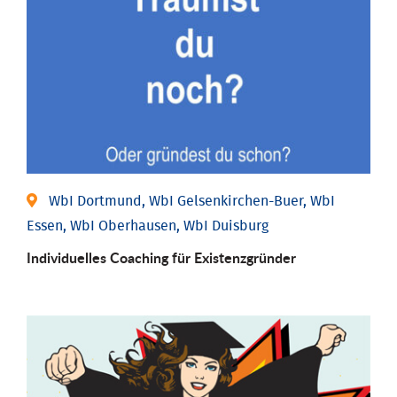
WbI Dortmund, WbI Gelsenkirchen-Buer, WbI
Essen, WbI Oberhausen, WbI Duisburg
Individu­elles Coaching für Existenz­gründer