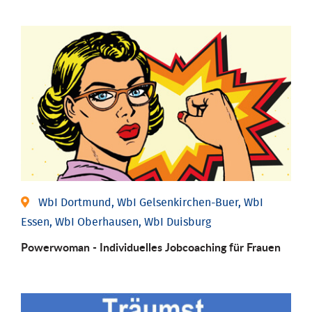
WbI Dortmund, WbI Gelsenkirchen-Buer, WbI
Essen, WbI Oberhausen, WbI Duisburg
Powerwoman - Individu­elles Job­coaching für Frauen