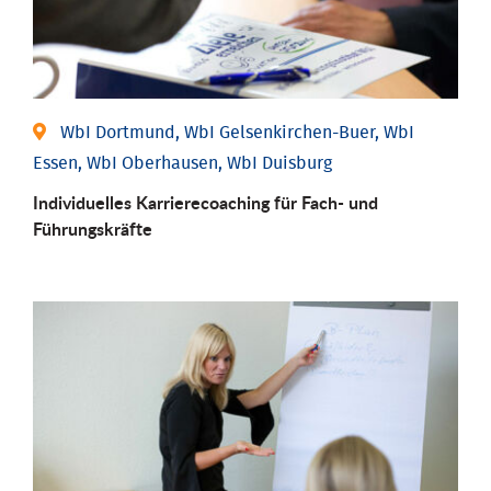
WbI Dortmund, WbI Gelsenkirchen-Buer, WbI
Essen, WbI Oberhausen, WbI Duisburg
Individu­elles Karrierecoaching für Fach-­ und
Führungs­kräfte