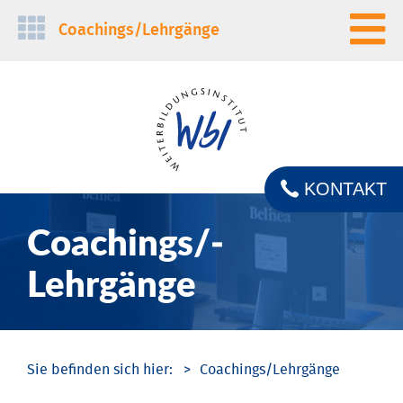
Navigation
Coachings/­Lehrgänge
überspringen
KONTAKT
Coachings/­
Lehrgänge
Coachings/­Lehrgänge