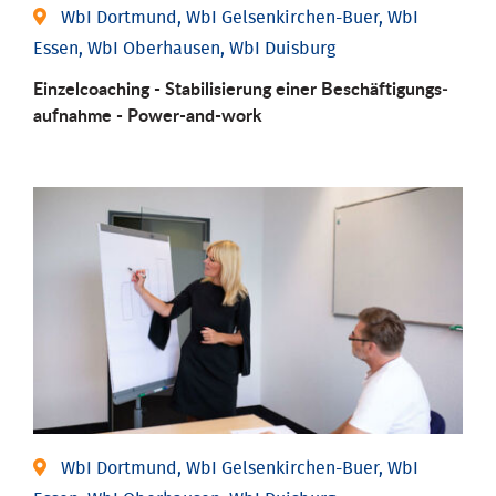
WbI Dortmund, WbI Gelsenkirchen-Buer, WbI
Essen, WbI Oberhausen, WbI Duisburg
Einzel­coaching - Stabili­sierung einer Be­schäftigungs­
aufnahme - Power-and-work
WbI Dortmund, WbI Gelsenkirchen-Buer, WbI