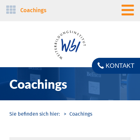
Navigation
Coachings
überspringen
KONTAKT
Coachings
Coachings