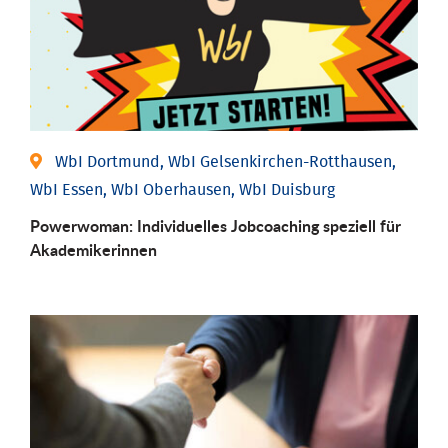
WbI Dortmund, WbI Gelsenkirchen-Rotthausen,
WbI Essen, WbI Oberhausen, WbI Duisburg
Powerwoman: Individu­elles Job­coaching speziell für
Aka­demiker­innen