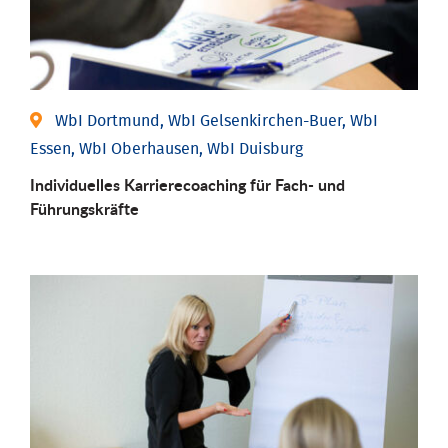
WbI Dortmund, WbI Gelsenkirchen-Buer, WbI
Essen, WbI Oberhausen, WbI Duisburg
Individu­elles Karrierecoaching für Fach-­ und
Führungs­kräfte