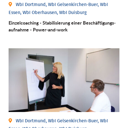
WbI Dortmund, WbI Gelsenkirchen-Buer, WbI
Essen, WbI Oberhausen, WbI Duisburg
Einzel­coaching - Stabili­sierung einer Be­schäftigungs­
aufnahme - Power-and-work
WbI Dortmund, WbI Gelsenkirchen-Buer, WbI