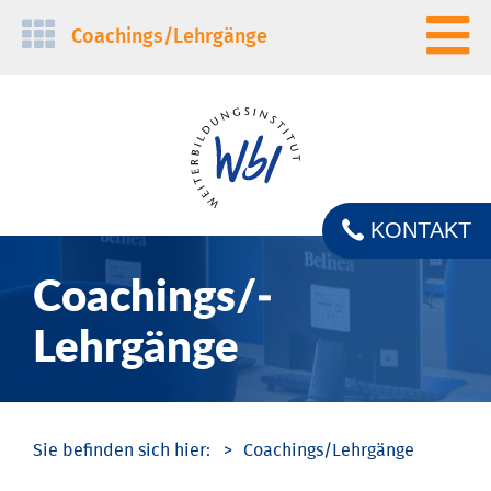
Navigation
Coachings/­Lehrgänge
überspringen
KONTAKT
Coachings/­
Lehrgänge
Coachings/­Lehrgänge