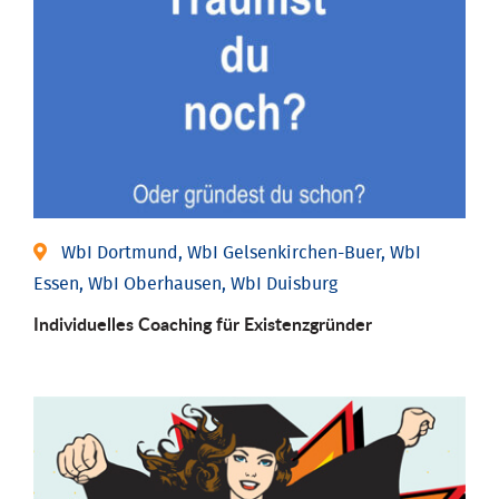
WbI Dortmund, WbI Gelsenkirchen-Buer, WbI
Essen, WbI Oberhausen, WbI Duisburg
Individu­elles Coaching für Existenz­gründer