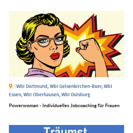
WbI Dortmund, WbI Gelsenkirchen-Buer, WbI
Essen, WbI Oberhausen, WbI Duisburg
Powerwoman - Individu­elles Job­coaching für Frauen