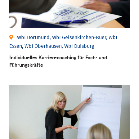
WbI Dortmund, WbI Gelsenkirchen-Buer, WbI
Essen, WbI Oberhausen, WbI Duisburg
Individu­elles Karrierecoaching für Fach-­ und
Führungs­kräfte