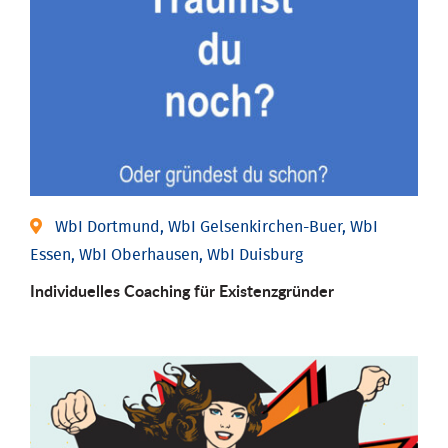
WbI Dortmund, WbI Gelsenkirchen-Buer, WbI
Essen, WbI Oberhausen, WbI Duisburg
Individu­elles Coaching für Existenz­gründer