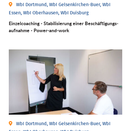
WbI Dortmund, WbI Gelsenkirchen-Buer, WbI
Essen, WbI Oberhausen, WbI Duisburg
Einzel­coaching - Stabili­sierung einer Be­schäftigungs­
aufnahme - Power-and-work
WbI Dortmund, WbI Gelsenkirchen-Buer, WbI