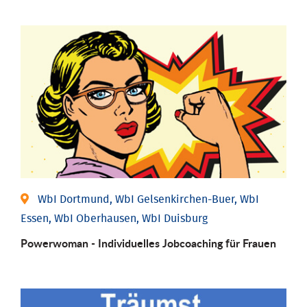
WbI Dortmund, WbI Gelsenkirchen-Buer, WbI
Essen, WbI Oberhausen, WbI Duisburg
Powerwoman - Individu­elles Job­coaching für Frauen