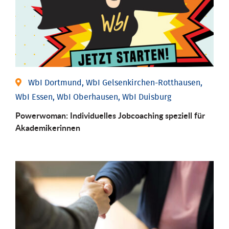
WbI Dortmund, WbI Gelsenkirchen-Rotthausen,
WbI Essen, WbI Oberhausen, WbI Duisburg
Powerwoman: Individu­elles Job­coaching speziell für
Aka­demiker­innen