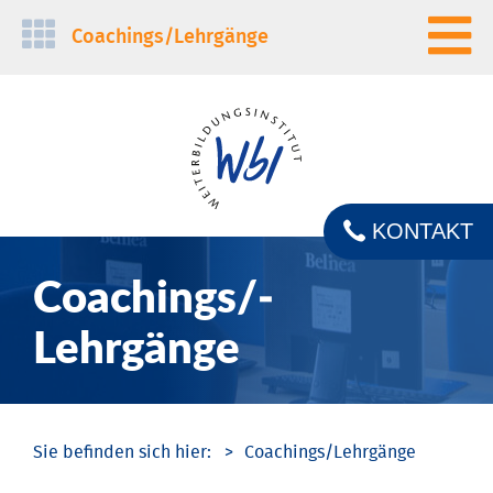
Navigation
Coachings/­Lehrgänge
überspringen
KONTAKT
Coachings/­
Lehrgänge
Coachings/­Lehrgänge