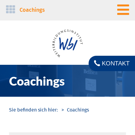
Navigation
Coachings
überspringen
KONTAKT
Coachings
Coachings