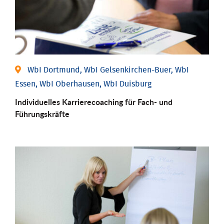
WbI Dortmund, WbI Gelsenkirchen-Buer, WbI
Essen, WbI Oberhausen, WbI Duisburg
Individu­elles Karrierecoaching für Fach-­ und
Führungs­kräfte