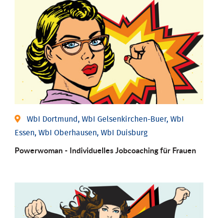
WbI Dortmund, WbI Gelsenkirchen-Buer, WbI
Essen, WbI Oberhausen, WbI Duisburg
Powerwoman - Individu­elles Job­coaching für Frauen