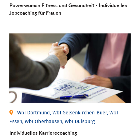
Powerwoman Fitness und Gesund­heit - Individu­elles
Job­coaching für Frauen
WbI Dortmund, WbI Gelsenkirchen-Buer, WbI
Essen, WbI Oberhausen, WbI Duisburg
Individu­elles Karrierecoaching