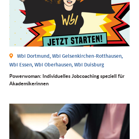
WbI Dortmund, WbI Gelsenkirchen-Rotthausen,
WbI Essen, WbI Oberhausen, WbI Duisburg
Powerwoman: Individu­elles Job­coaching speziell für
Aka­demiker­innen