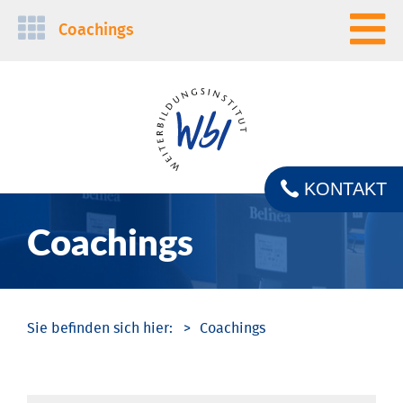
Navigation
Coachings
überspringen
KONTAKT
Coachings
Coachings