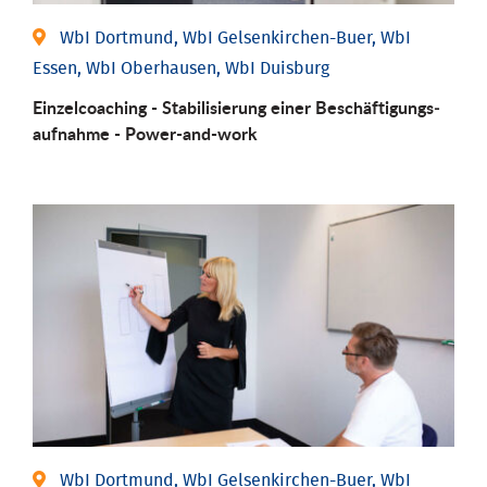
WbI Dortmund, WbI Gelsenkirchen-Buer, WbI
Essen, WbI Oberhausen, WbI Duisburg
Einzel­coaching - Stabili­sierung einer Be­schäftigungs­
aufnahme - Power-and-work
WbI Dortmund, WbI Gelsenkirchen-Buer, WbI