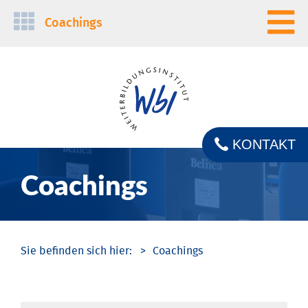
Navigation
Coachings
überspringen
KONTAKT
Coachings
Coachings