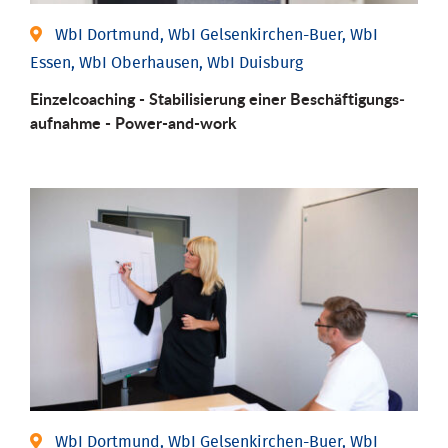
WbI Dortmund, WbI Gelsenkirchen-Buer, WbI
Essen, WbI Oberhausen, WbI Duisburg
Einzel­coaching - Stabili­sierung einer Be­schäftigungs­
aufnahme - Power-and-work
WbI Dortmund, WbI Gelsenkirchen-Buer, WbI