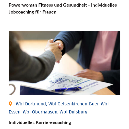
Powerwoman Fitness und Gesund­heit - Individu­elles
Job­coaching für Frauen
WbI Dortmund, WbI Gelsenkirchen-Buer, WbI
Essen, WbI Oberhausen, WbI Duisburg
Individu­elles Karrierecoaching