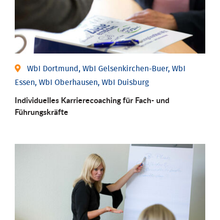
WbI Dortmund, WbI Gelsenkirchen-Buer, WbI
Essen, WbI Oberhausen, WbI Duisburg
Individu­elles Karrierecoaching für Fach-­ und
Führungs­kräfte