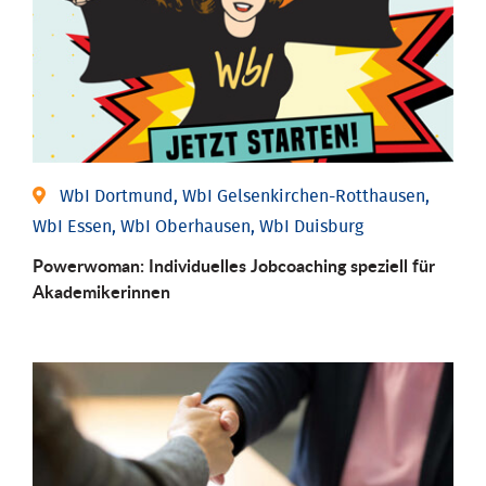
WbI Dortmund, WbI Gelsenkirchen-Rotthausen,
WbI Essen, WbI Oberhausen, WbI Duisburg
Powerwoman: Individu­elles Job­coaching speziell für
Aka­demiker­innen