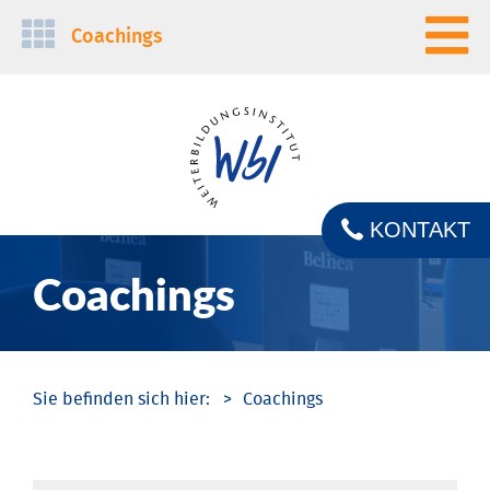
Navigation
Coachings
überspringen
KONTAKT
Coachings
Coachings